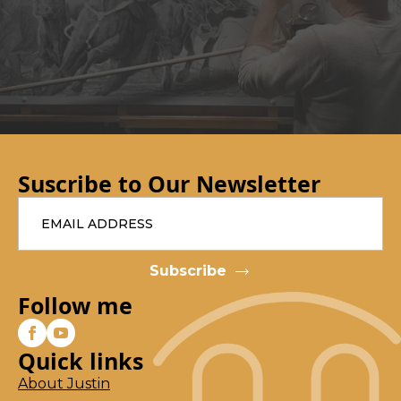
Suscribe to Our Newsletter
Email
*
Subscribe
Follow me
Quick links
About Justin